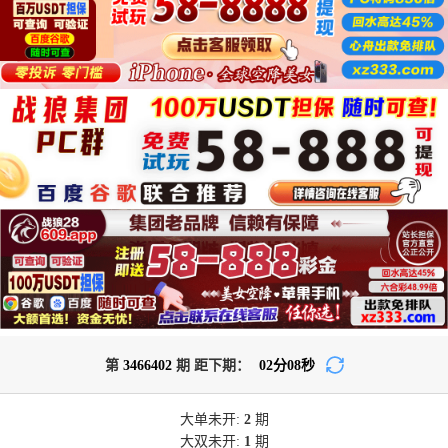
第
3466402
期 距下期：
02
分
08
秒
大单
未开:
2
期
大双
未开:
1
期