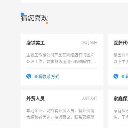
猜您喜欢
店铺美工
08月06日
医药代
主要工作是公司产品在网络店铺的图片
基因公
处理工作，要求熟练运用PS修图软件,工
以下学历
作时间每天8小时，待遇优厚。
可，需
表或者
查看联系方式
查
交五险
外贸人员
08月06日
家庭保
本地企业，现招聘外贸人员，有外贸销
家庭保
售经验者优先，待遇面议。联系郭经理
性、干净
时间灵