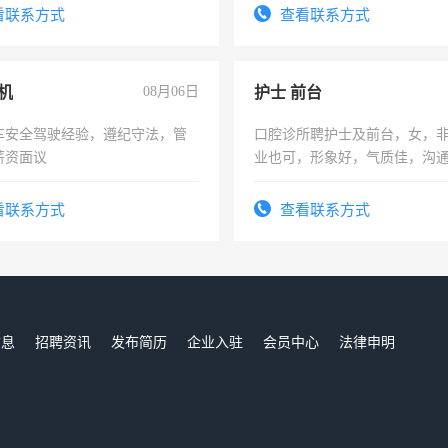
。
看联系方式
查看联系方式
机
08月06日
护士 前台
车安全驾驶经验，遵纪守法，管
口腔诊所聘护士及前台，女，
薪资面议
业也可，形象好，气质佳，沟
强。面试，周日休息。
看联系方式
查看联系方式
信息
招聘资讯
发布简历
企业入驻
会员中心
法律申明
们