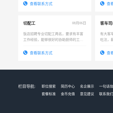
太太等
查看联系方式
查
切配工
08月06日
客车司
饭店招聘专业切配工两名，要求有丰富
有大客
工作经验，能够很好的协助厨师的工
吃注，
作。包吃住，每月有公休，工资3500-
4500。
查看联系方式
查
栏目导航:
职位搜索
简历中心
名企展示
一句话
套餐标准
金币充值
意见建议
联系我