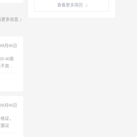
查看更多简历
看更多信息
08月06日
0-40周
无不良嗜
准八人间住
倒，每月
0小时
08月06日
资格证，
资面议