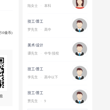
陆女士
·
本科
技工/普工
罗先生
·
高中
10金币)
美术/设计
谭先生
·
中专/技校
技工/普工
李先生
·
高中以下
技工/普工
息
贾先生
·
9