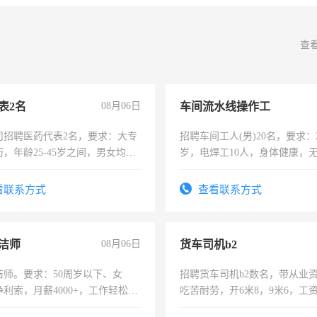
查
表2名
08月06日
车间流水线操作工
司招聘医药代表2名，要求：大专
招聘车间工人(男)20名，要求：2
，年龄25-45岁之间，男女均
岁，电焊工10人，身体健康，
要具有营销经验，从事过医药代
好。薪资：4500-7000元，标
有医学资质的优先，底薪+绩效，
宿，免费发放劳保用品，两班
看联系方式
查看联系方式
。
25号准时发放工资，工作时间1
洁师
08月06日
货车司机b2
洁师。要求：50周岁以下、女
招聘货车司机b2数名，带从业
利索，月薪4000+，工作轻松，
吃苦耐劳，开6米8，9米6，工
活，不需坐班，适合宝妈、全职